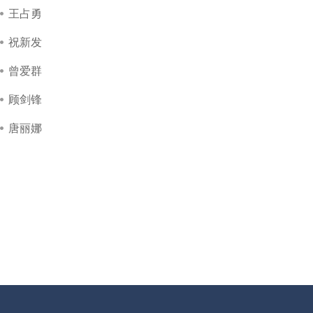
王占勇
祝新发
曾爱群
顾剑锋
唐丽娜